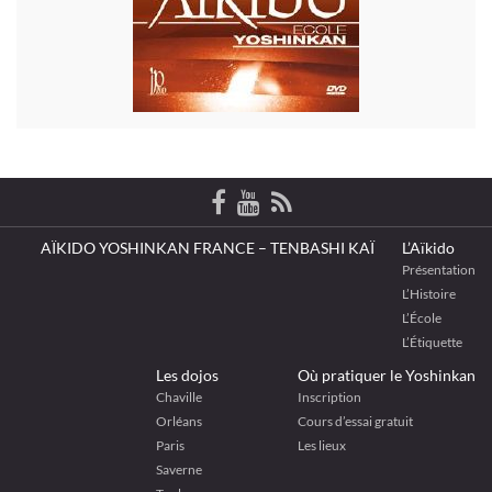
AÏKIDO YOSHINKAN FRANCE – TENBASHI KAÏ
L’Aïkido
Présentation
L’Histoire
L’École
L’Étiquette
Les dojos
Où pratiquer le Yoshinkan
Chaville
Inscription
Orléans
Cours d’essai gratuit
Paris
Les lieux
Saverne