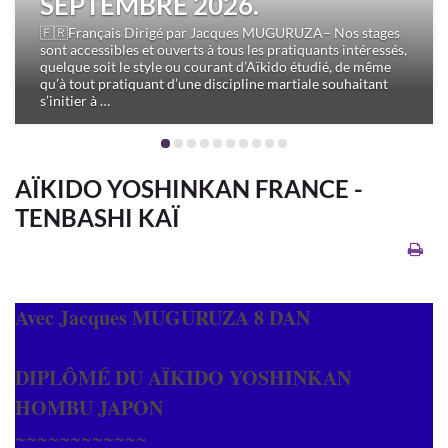
SEPTEMBRE 2026.
🇫🇷Français Dirigé par Jacques MUGURUZA– Nos stages
sont accessibles et ouverts à tous les pratiquants intéressés,
quelque soit le style ou courant d’Aïkido étudié, de même
qu’à tout pratiquant d’une discipline martiale souhaitant
s’initier à …
AÏKIDO YOSHINKAN FRANCE -
TENBASHI KAÏ
Avec Jacques MUGURUZA 8 DAN
DIPLÔMÉ DU AÏKIDO YOSHINKAN
HOMBU JAPON
~~~~~~~~~~~~