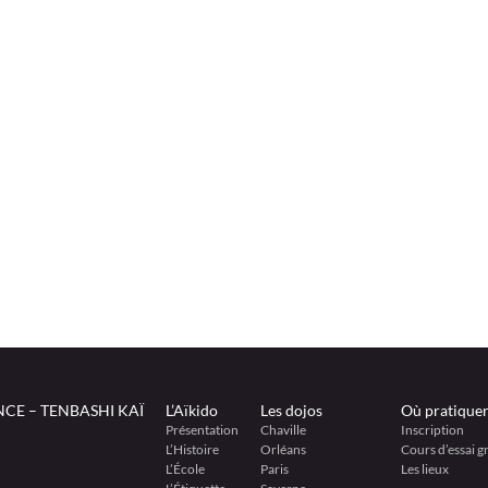
CE – TENBASHI KAÏ
L’Aïkido
Les dojos
Où pratiquer
Présentation
Chaville
Inscription
L’Histoire
Orléans
Cours d’essai gr
L’École
Paris
Les lieux