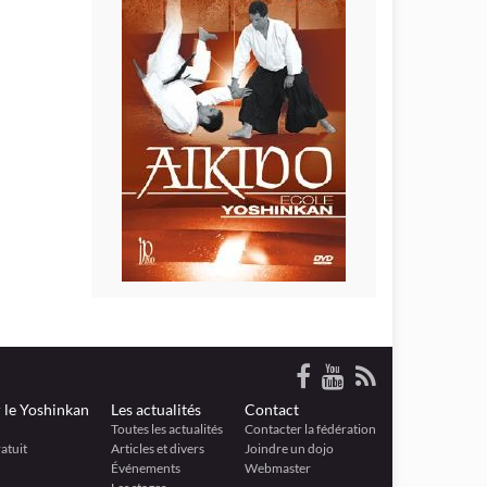
 le Yoshinkan
Les actualités
Contact
Toutes les actualités
Contacter la fédération
atuit
Articles et divers
Joindre un dojo
Événements
Webmaster