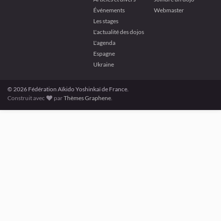
Événements
Webmaster
Les stages
L'actualité des dojos
L'agenda
Espagne
Ukraine
© 2026 Fédération Aïkido Yoshinkaï de France.
Construit avec
par
Thèmes Graphene
.