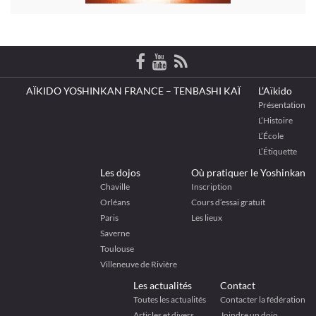
AÏKIDO YOSHINKAN FRANCE – TENBASHI KAÏ
L’Aïkido
Présentation
L’Histoire
L’École
L’Étiquette
Les dojos
Où pratiquer le Yoshinkan
Chaville
Inscription
Orléans
Cours d’essai gratuit
Paris
Les lieux
Saverne
Toulouse
Villeneuve de Rivière
Les actualités
Contact
Toutes les actualités
Contacter la fédération
Articles et divers
Joindre un dojo