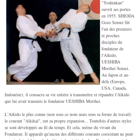
"Yoshinkan"
ouvrit ses portes
en 1955. SHIODA
Gozo Sensei fût
l'un des premiers
et proches
disciples du
fondateur de
l'Aïkido,
UESHIBA
Morihei Sensei.
Au Japon et au-
delà (Europe,
USA, Canada,
Indonésie), il consacra sa vie entière à transmettre et répandre l'Aïkido
que lui avait transmis le fondateur UESHIBA Morihei.
L'Aïkido le plus connu (non sous ce nom mais sous sa forme de travail)
le courant "Aïkikaï", eut sa propre expansion... Toutefois d'autres styles
se sont développés au fil du temps. Et cela, même du vivant du
Fondateur. Il apparaît qu'aucun des différents courants coexistant ne peut