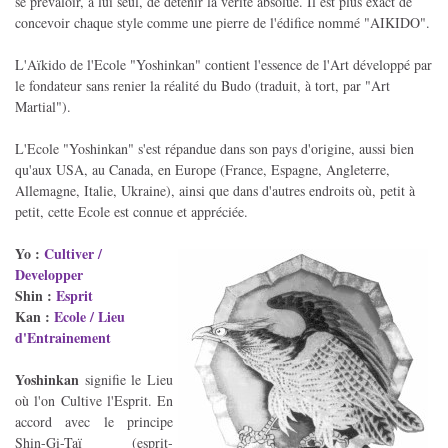
se prévaloir, à lui seul, de détenir la vérité absolue. Il est plus exact de
concevoir chaque style comme une pierre de l'édifice nommé "AIKIDO".
L'Aïkido de l'Ecole "Yoshinkan" contient l'essence de l'Art développé par
le fondateur sans renier la réalité du Budo (traduit, à tort, par "Art
Martial").
L'Ecole "Yoshinkan" s'est répandue dans son pays d'origine, aussi bien
qu'aux USA, au Canada, en Europe (France, Espagne, Angleterre,
Allemagne, Italie, Ukraine), ainsi que dans d'autres endroits où, petit à
petit, cette Ecole est connue et appréciée.
Yo :
Cultiver /
Developper
Shin :
Esprit
Kan :
Ecole / Lieu
d'Entrainement
Yoshinkan
signifie le Lieu
où l'on Cultive l'Esprit. En
accord avec le principe
Shin-Gi-Taï (esprit-