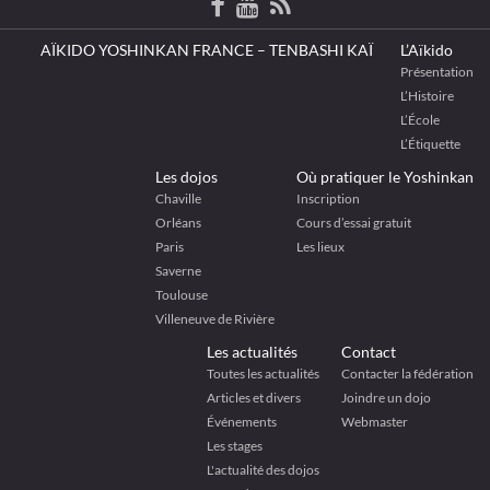
AÏKIDO YOSHINKAN FRANCE – TENBASHI KAÏ
L’Aïkido
Présentation
L’Histoire
L’École
L’Étiquette
Les dojos
Où pratiquer le Yoshinkan
Chaville
Inscription
Orléans
Cours d’essai gratuit
Paris
Les lieux
Saverne
Toulouse
Villeneuve de Rivière
Les actualités
Contact
Toutes les actualités
Contacter la fédération
Articles et divers
Joindre un dojo
Événements
Webmaster
Les stages
L'actualité des dojos