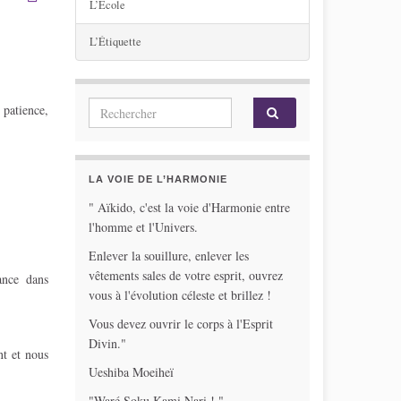
L’École
L’Étiquette
Search for:
 patience,
LA VOIE DE L’HARMONIE
" Aïkido, c'est la voie d'Harmonie entre
l'homme et l'Univers.
Enlever la souillure, enlever les
vêtements sales de votre esprit, ouvrez
ance dans
vous à l'évolution céleste et brillez !
Vous devez ouvrir le corps à l'Esprit
Divin."
nt et nous
Ueshiba Moeiheï
"Waré Soku Kami Nari ! "