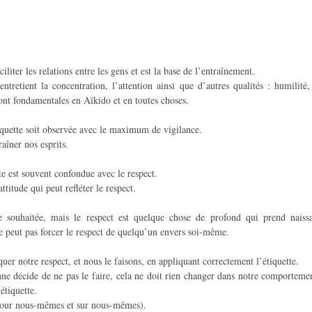
aciliter les relations entre les gens et est la base de l’entraînement.
ntretient la concentration, l’attention ainsi que d’autres qualités : humilité,
 sont fondamentales en Aïkido et en toutes choses.
étiquette soit observée avec le maximum de vigilance.
raîner nos esprits.
tte est souvent confondue avec le respect.
attitude qui peut refléter le respect.
e souhaitée, mais le respect est quelque chose de profond qui prend naiss
ne peut pas forcer le respect de quelqu’un envers soi-même.
r notre respect, et nous le faisons, en appliquant correctement l’étiquette.
nne décide de ne pas le faire, cela ne doit rien changer dans notre comporteme
étiquette.
pour nous-mêmes et sur nous-mêmes).