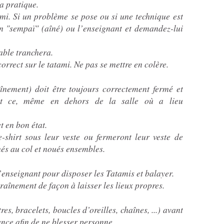
la pratique.
ami. Si un problème se pose ou si une technique est
n "sempaï" (aîné) ou l’enseignant et demandez-lui
sable tranchera.
orrect sur le tatami. Ne pas se mettre en colère.
înement) doit être toujours correctement fermé et
 et ce, même en dehors de la salle où a lieu
t en bon état.
-shirt sous leur veste ou fermeront leur veste de
és au col et noués ensembles.
l’enseignant pour disposer les Tatamis et balayer.
raînement de façon à laisser les lieux propres.
es, bracelets, boucles d’oreilles, chaînes, ...) avant
ce afin de ne blesser personne.