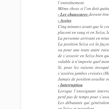
l’entraînement.
Même chose si l’on doit quitt
- Les chaussures
doivent êtr
- Assise
Cinq minutes avant que le cour
placent en rang et en Seïza, l
La personne arrivant en retar
La position Seïza est la faço
ou pour une toute autre raiso
de s’asseoir en Seïza bien qu
valable à n’importe quel mom
Si, pour les raisons invoqué
s’assiéra jambes croisées (Ha
Jamais de position avachie o
- Interruption
Lorsque l’enseignant interr
perd pas de temps pour s’asse
Les débutants qui généraleme
en Seïza et regardent.