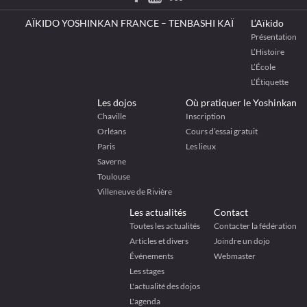
AÏKIDO YOSHINKAN FRANCE – TENBASHI KAÏ
L’Aïkido
Présentation
L’Histoire
L’École
L’Étiquette
Les dojos
Où pratiquer le Yoshinkan
Chaville
Inscription
Orléans
Cours d’essai gratuit
Paris
Les lieux
Saverne
Toulouse
Villeneuve de Rivière
Les actualités
Contact
Toutes les actualités
Contacter la fédération
Articles et divers
Joindre un dojo
Événements
Webmaster
Les stages
L'actualité des dojos
L'agenda