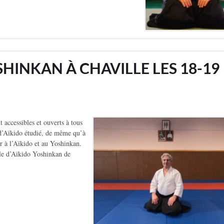
HINKAN À CHAVILLE LES 18-19
ccessibles et ouverts à tous
t d’Aïkido étudié, de même qu’à
er à l’Aïkido et au Yoshinkan.
le d’Aïkido Yoshinkan de