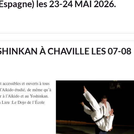
spagne) les 23-24 MAI 2026.
HINKAN À CHAVILLE LES 07-08
ccessibles et ouverts à tous
t d’Aïkido étudié, de même qu’à
er à l’Aïkido et au Yoshinkan.
h Lieu :Le Dojo de l’École