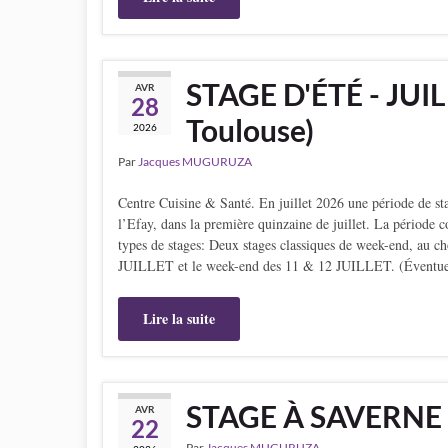
STAGE D'ÉTÉ - JUI
AVR
28
Toulouse)
2026
Par
Jacques MUGURUZA
Centre Cuisine & Santé. En juillet 2026 une période de sta
l’Efay, dans la première quinzaine de juillet. La période 
types de stages: Deux stages classiques de week-end, au c
JUILLET et le week-end des 11 & 12 JUILLET. (Éventue
Lire la suite
STAGE À SAVERNE (A
AVR
22
Par
Jacques MUGURUZA