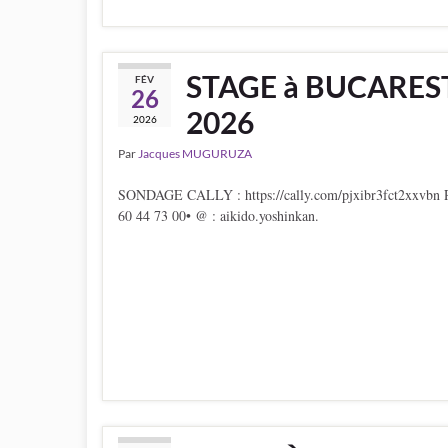
STAGE à BUCAREST
FÉV
26
2026
2026
Par
Jacques MUGURUZA
SONDAGE CALLY : https://cally.com/pjxibr3fct2xxvbn R
60 44 73 00• @ : aikido.yoshinkan.