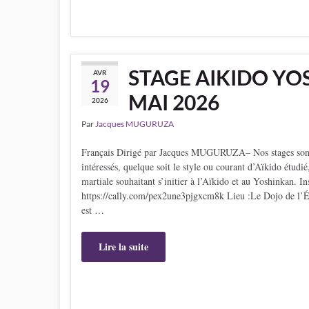
STAGE AIKIDO YOS
AVR
19
MAI 2026
2026
Par
Jacques MUGURUZA
Français Dirigé par Jacques MUGURUZA– Nos stages sont ac
intéressés, quelque soit le style ou courant d’Aïkido étudi
martiale souhaitant s’initier à l’Aïkido et au Yoshinkan. I
https://cally.com/pex2une3pjgxcm8k Lieu :Le Dojo de l’
est …
Lire la suite