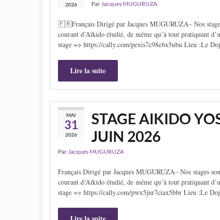
Par
Jacques MUGURUZA
2026
🇫🇷Français Dirigé par Jacques MUGURUZA– Nos stages sont
courant d’Aïkido étudié, de même qu’à tout pratiquant d’un
stage => https://cally.com/pexis7c98c6x5ubu Lieu :Le Do
Lire la suite
STAGE AIKIDO YOS
MAI
31
JUIN 2026
2026
Par
Jacques MUGURUZA
Français Dirigé par Jacques MUGURUZA– Nos stages sont acc
courant d’Aïkido étudié, de même qu’à tout pratiquant d’un
stage => https://cally.com/pwx5jnr7ciax5bbr Lieu :Le Do
Lire la suite