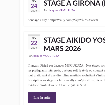
STAGE À GIRONA (E
FÉV
24
Par
Jacques MUGURUZA
2026
Sondage Cally : https://cally.com/p5xjz552r86xxevm
STAGE AIKIDO YOS
FÉV
22
MARS 2026
2026
Par
Jacques MUGURUZA
Français Dirigé par Jacques MUGURUZA– Nos stages sont a
les pratiquants intéressés, quelque soit le style ou couran
tout pratiquant d’une discipline martiale souhaitant s’initi
Inscription au stage => https://cally.com/pbxvfbvujzixxvf
d’Aïkido Yoshinkan de Chaville (AEYC) est …
Lire la suite