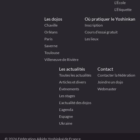
L’École
L’Étiquette
Les dojos
Où pratiquer le Yoshinkan
Chaville
Inscription
Orléans
Cours d’essai gratuit
Paris
Les lieux
Saverne
Toulouse
Villeneuve de Rivière
Les actualités
Contact
Toutes les actualités
Contacter la fédération
Articles et divers
Joindre un dojo
Événements
Webmaster
Les stages
L'actualité des dojos
L'agenda
Espagne
Ukraine
© 2026 Fédération Aïkido Yoshinkaï de France.