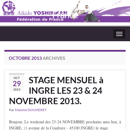
Fédération Aïkido Yoshinkaï de
France
Toggl
navig
OCTOBRE 2013
ARCHIVES
STAGE MENSUEL à
OCT
29
INGRE LES 23 & 24
2013
NOVEMBRE 2013.
Par
Maxime DOUHERET
Bonjour, Le weekend des 23-24 NOVEMBRE prochains aura lieu, à
INGRE, (1 avenue de la Coudraye - 45100 INGRE) le stage