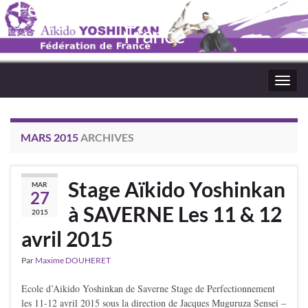
Fédération Aïkido Yoshinkaï de
France
Toggl
navig
MARS 2015
ARCHIVES
Stage Aïkido Yoshinkan
MAR
27
à SAVERNE Les 11 & 12
2015
avril 2015
Par
Maxime DOUHERET
Ecole d’Aikido Yoshinkan de Saverne Stage de Perfectionnement
les 11-12 avril 2015 sous la direction de Jacques Muguruza Sensei –