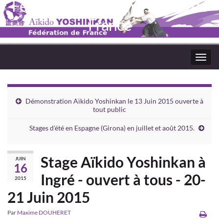
Fédération Aïkido Yoshinkaï de
France
Toggl
navig
Démonstration Aïkido Yoshinkan le 13 Juin 2015 ouverte à
tout public
Stages d'été en Espagne (Girona) en juillet et août 2015.
Stage Aïkido Yoshinkan à
JUIN
16
Ingré - ouvert à tous - 20-
2015
21 Juin 2015
Par
Maxime DOUHERET