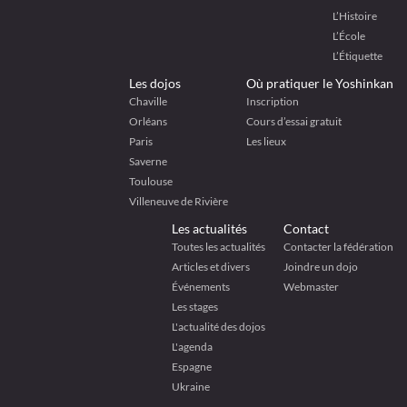
L’Histoire
L’École
L’Étiquette
Les dojos
Où pratiquer le Yoshinkan
Chaville
Inscription
Orléans
Cours d’essai gratuit
Paris
Les lieux
Saverne
Toulouse
Villeneuve de Rivière
Les actualités
Contact
Toutes les actualités
Contacter la fédération
Articles et divers
Joindre un dojo
Événements
Webmaster
Les stages
L'actualité des dojos
L'agenda
Espagne
Ukraine