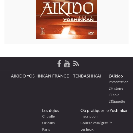
AÏKIDO YOSHINKAN FRANCE – TENBASHI KAÏ
L’Aïkido
Présentation
L’Histoire
L’École
L’Étiquette
Les dojos
Où pratiquer le Yoshinkan
Chaville
Inscription
Orléans
Cours d’essai gratuit
Paris
Les lieux