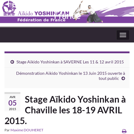
Fédération Aïkido Yoshinkaï de
France
Toggl
navig
Stage Aïkido Yoshinkan à SAVERNE Les 11 & 12 avril 2015
Démonstration Aïkido Yoshinkan le 13 Juin 2015 ouverte à
tout public
Stage Aïkido Yoshinkan à
AVR
05
Chaville les 18-19 AVRIL
2015
2015.
Par
Maxime DOUHERET