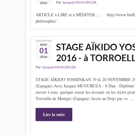
Par
Jacques MUGURUZA
2016
ARTICLE à LIRE et à MÉDITER … http://www.huffingtonpo
philosophie/
STAGE AÏKIDO YO
NOV
01
2016 - à TORROEL
2016
Par
Jacques MUGURUZA
STAGE AÏKIDO YOSHINKAN 19 & 20 NOVEMBRE 
(Espagne) Avec Jacques MUGURUZA - 8 Dan - Diplômé 
ouvert à tous, quelque soient les niveaux ou les styles pr
Torroella de Montgri (Espagne) Accès au Dojo par => …
Lire la suite