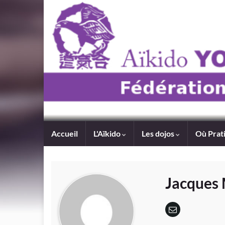
Accueil
L'Aïkido
Les dojos
Où Prat
Jacque