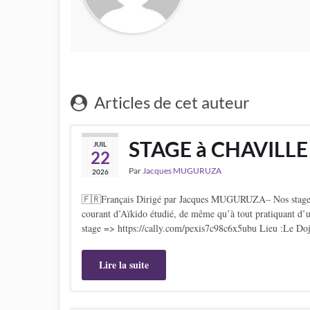
Articles de cet auteur
STAGE à CHAVILLE
JUIL
22
Par
Jacques MUGURUZA
2026
🇫🇷Français Dirigé par Jacques MUGURUZA– Nos stages sont
courant d’Aïkido étudié, de même qu’à tout pratiquant d’un
stage => https://cally.com/pexis7c98c6x5ubu Lieu :Le Do
Lire la suite