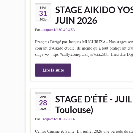
STAGE AIKIDO YOS
MAI
31
JUIN 2026
2026
Par
Jacques MUGURUZA
Français Dirigé par Jacques MUGURUZA– Nos stages sont acc
courant d’Aïkido étudié, de même qu’à tout pratiquant d’un
stage => https://cally.com/pwx5jnr7ciax5bbr Lieu :Le Do
Lire la suite
STAGE D'ÉTÉ - JUI
AVR
28
Toulouse)
2026
Par
Jacques MUGURUZA
Centre Cuisine & Santé. En juillet 2026 une période de sta