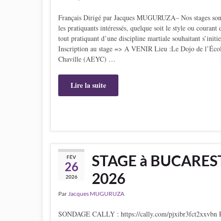
Français Dirigé par Jacques MUGURUZA– Nos stages sont a
les pratiquants intéressés, quelque soit le style ou couran
tout pratiquant d’une discipline martiale souhaitant s’initi
Inscription au stage => A VENIR Lieu :Le Dojo de l’Éco
Chaville (AEYC) …
Lire la suite
STAGE à BUCAREST
FÉV
26
2026
2026
Par
Jacques MUGURUZA
SONDAGE CALLY : https://cally.com/pjxibr3fct2xxvbn R