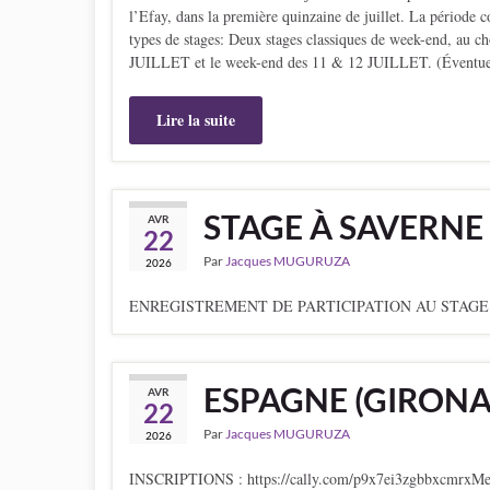
l’Efay, dans la première quinzaine de juillet. La période 
types de stages: Deux stages classiques de week-end, au c
JUILLET et le week-end des 11 & 12 JUILLET. (Éventue
Lire la suite
STAGE À SAVERNE (A
AVR
22
Par
Jacques MUGURUZA
2026
ENREGISTREMENT DE PARTICIPATION AU STAGE : ht
ESPAGNE (GIRONA)
AVR
22
Par
Jacques MUGURUZA
2026
INSCRIPTIONS : https://cally.com/p9x7ei3zgbbxcmrxMerci