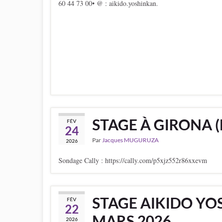
60 44 73 00• @ : aikido.yoshinkan.
STAGE À GIRONA (E
FÉV
24
Par
Jacques MUGURUZA
2026
Sondage Cally : https://cally.com/p5xjz552r86xxevm
STAGE AIKIDO YOS
FÉV
22
MARS 2026
2026