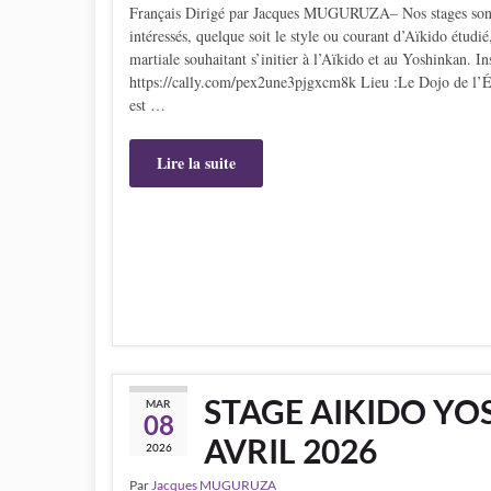
Français Dirigé par Jacques MUGURUZA– Nos stages sont ac
intéressés, quelque soit le style ou courant d’Aïkido étudi
martiale souhaitant s’initier à l’Aïkido et au Yoshinkan. I
https://cally.com/pex2une3pjgxcm8k Lieu :Le Dojo de l’
est …
Lire la suite
STAGE AIKIDO YOS
MAR
08
AVRIL 2026
2026
Par
Jacques MUGURUZA