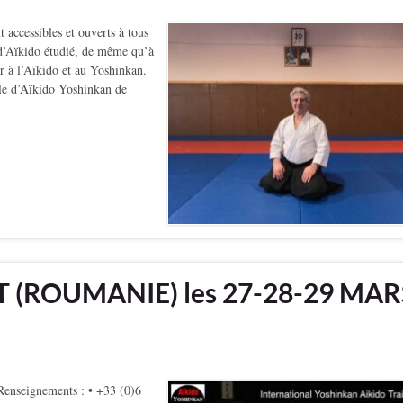
ccessibles et ouverts à tous
t d’Aïkido étudié, de même qu’à
er à l’Aïkido et au Yoshinkan.
le d’Aïkido Yoshinkan de
 (ROUMANIE) les 27-28-29 MAR
enseignements : • +33 (0)6