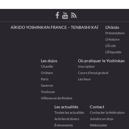
AÏKIDO YOSHINKAN FRANCE – TENBASHI KAÏ
L’Aïkido
Présentation
L’Histoire
L’École
L’Étiquette
Les dojos
Où pratiquer le Yoshinkan
Chaville
Inscription
Orléans
Cours d’essai gratuit
Paris
Les lieux
Saverne
Toulouse
Villeneuve de Rivière
Les actualités
Contact
Toutes les actualités
Contacter la fédération
Articles et divers
Joindre un dojo
Événements
Webmaster