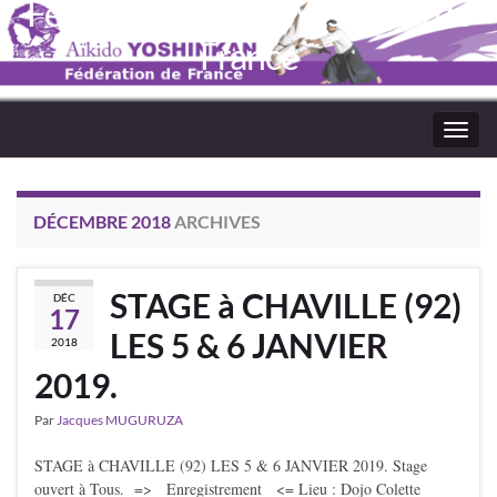
Fédération Aïkido Yoshinkaï de
France
Toggl
navig
DÉCEMBRE 2018
ARCHIVES
STAGE à CHAVILLE (92)
DÉC
17
LES 5 & 6 JANVIER
2018
2019.
Par
Jacques MUGURUZA
STAGE à CHAVILLE (92) LES 5 & 6 JANVIER 2019. Stage
ouvert à Tous. => Enregistrement <= Lieu : Dojo Colette