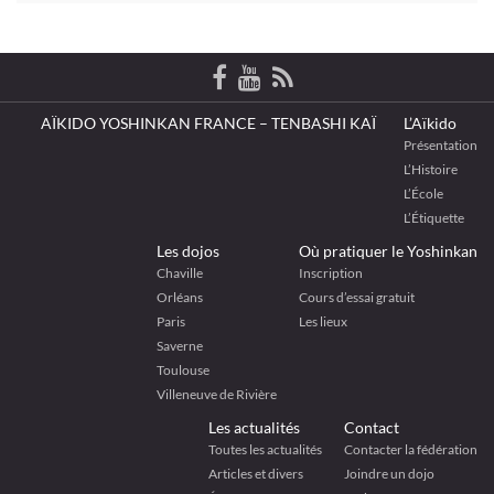
AÏKIDO YOSHINKAN FRANCE – TENBASHI KAÏ
L’Aïkido
Présentation
L’Histoire
L’École
L’Étiquette
Les dojos
Où pratiquer le Yoshinkan
Chaville
Inscription
Orléans
Cours d’essai gratuit
Paris
Les lieux
Saverne
Toulouse
Villeneuve de Rivière
Les actualités
Contact
Toutes les actualités
Contacter la fédération
Articles et divers
Joindre un dojo