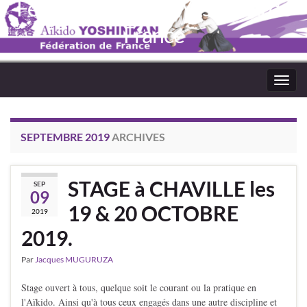
Fédération Aïkido Yoshinkaï de
France
Toggl
navig
SEPTEMBRE 2019
ARCHIVES
STAGE à CHAVILLE les
SEP
09
19 & 20 OCTOBRE
2019
2019.
Par
Jacques MUGURUZA
Stage ouvert à tous, quelque soit le courant ou la pratique en
l'Aïkido. Ainsi qu'à tous ceux engagés dans une autre discipline et