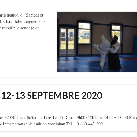
articipation <= Samedi et
0 ChavilleRenseignements :
e remplir le sondage de
 12-13 SEPTEMBRE 2020
ès 92370 ChavilleSam. : 17h~19h45 Dim. : 9h00~12h15 et 14h30~18h00.Merc
= Informations : @ : aikido.yoshinkan.Tél. : 0-660-447-300.