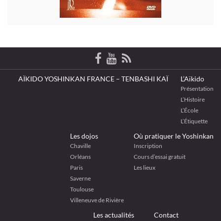
AÏKIDO YOSHINKAN FRANCE – TENBASHI KAÏ
L’Aïkido
Présentation
L’Histoire
L’École
L’Étiquette
Les dojos
Où pratiquer le Yoshinkan
Chaville
Inscription
Orléans
Cours d’essai gratuit
Paris
Les lieux
Saverne
Toulouse
Villeneuve de Rivière
Les actualités
Contact