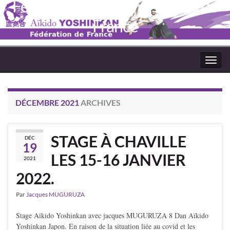
Fédération Aïkido Yoshinkaï de
France
Toggl
navig
DÉCEMBRE 2021
ARCHIVES
STAGE À CHAVILLE
DÉC
19
LES 15-16 JANVIER
2021
2022.
Par
Jacques MUGURUZA
Stage Aïkido Yoshinkan avec jacques MUGURUZA 8 Dan Aïkido
Yoshinkan Japon. En raison de la situation liée au covid et les