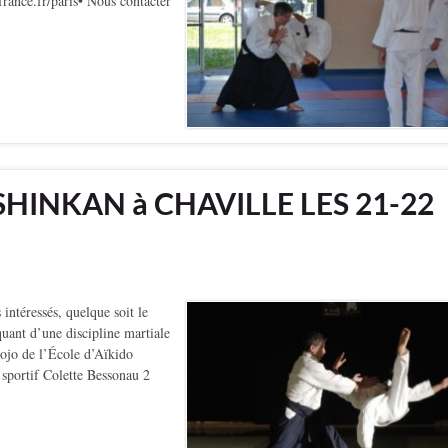
france.fr/paris• Nous contacter
HINKAN à CHAVILLE LES 21-22
 intéressés, quelque soit le
uant d’une discipline martiale
Dojo de l’École d’Aïkido
sportif Colette Bessonau 2