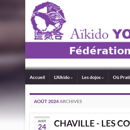
Accueil
L'Aïkido
Les dojos
Où Prat
AOÛT 2024
ARCHIVES
CHAVILLE - LES C
AOÛT
24