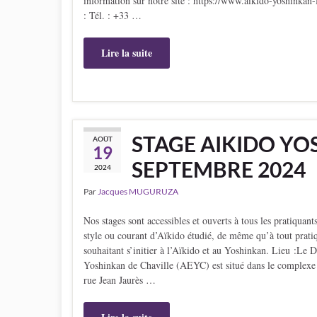
information sur notre site : https://www.aikido-yoshinkan-
: Tél. : +33 …
Lire la suite
STAGE AIKIDO YOS
AOÛT
19
SEPTEMBRE 2024
2024
Par
Jacques MUGURUZA
Nos stages sont accessibles et ouverts à tous les pratiquants
style ou courant d’Aïkido étudié, de même qu’à tout pratiq
souhaitant s’initier à l’Aïkido et au Yoshinkan. Lieu :Le 
Yoshinkan de Chaville (AEYC) est situé dans le complexe 
rue Jean Jaurès …