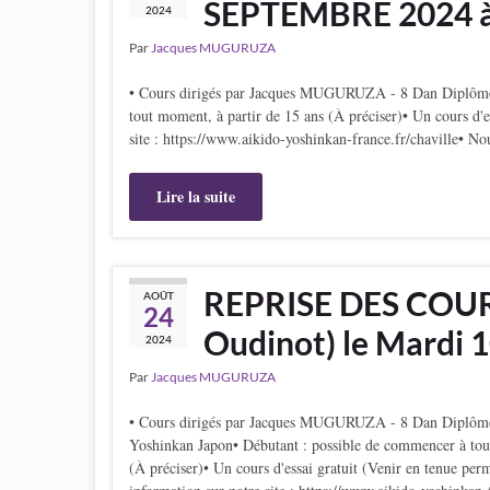
SEPTEMBRE 2024 à
2024
Par
Jacques MUGURUZA
• Cours dirigés par Jacques MUGURUZA - 8 Dan Diplômé
tout moment, à partir de 15 ans (À préciser)• Un cours d'es
site : https://www.aikido-yoshinkan-france.fr/chaville• No
Lire la suite
REPRISE DES COUR
AOÛT
24
Oudinot) le Mardi
2024
Par
Jacques MUGURUZA
• Cours dirigés par Jacques MUGURUZA - 8 Dan Diplôm
Yoshinkan Japon• Débutant : possible de commencer à tou
(À préciser)• Un cours d'essai gratuit (Venir en tenue perm