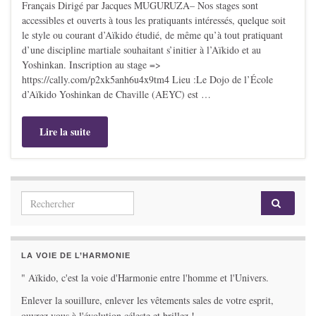
Français Dirigé par Jacques MUGURUZA– Nos stages sont
accessibles et ouverts à tous les pratiquants intéressés, quelque soit
le style ou courant d’Aïkido étudié, de même qu’à tout pratiquant
d’une discipline martiale souhaitant s’initier à l’Aïkido et au
Yoshinkan. Inscription au stage =>
https://cally.com/p2xk5anh6u4x9tm4 Lieu :Le Dojo de l’École
d’Aïkido Yoshinkan de Chaville (AEYC) est …
Lire la suite
Search for:
LA VOIE DE L’HARMONIE
" Aïkido, c'est la voie d'Harmonie entre l'homme et l'Univers.
Enlever la souillure, enlever les vêtements sales de votre esprit,
ouvrez vous à l'évolution céleste et brillez !