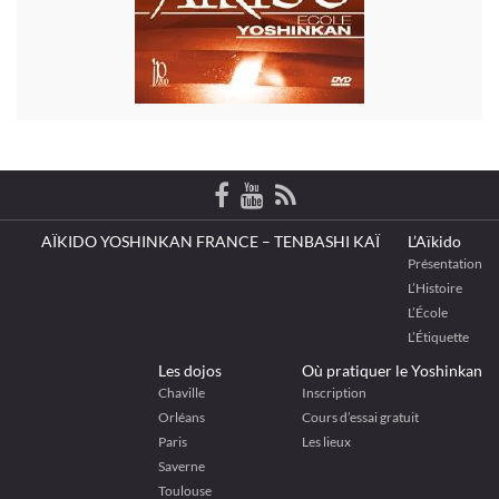
AÏKIDO YOSHINKAN FRANCE – TENBASHI KAÏ
L’Aïkido
Présentation
L’Histoire
L’École
L’Étiquette
Les dojos
Où pratiquer le Yoshinkan
Chaville
Inscription
Orléans
Cours d’essai gratuit
Paris
Les lieux
Saverne
Toulouse