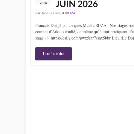
JUIN 2026
2026
Par
Jacques MUGURUZA
Français Dirigé par Jacques MUGURUZA– Nos stages sont acc
courant d’Aïkido étudié, de même qu’à tout pratiquant d’un
stage => https://cally.com/pwx5jnr7ciax5bbr Lieu :Le Do
Lire la suite