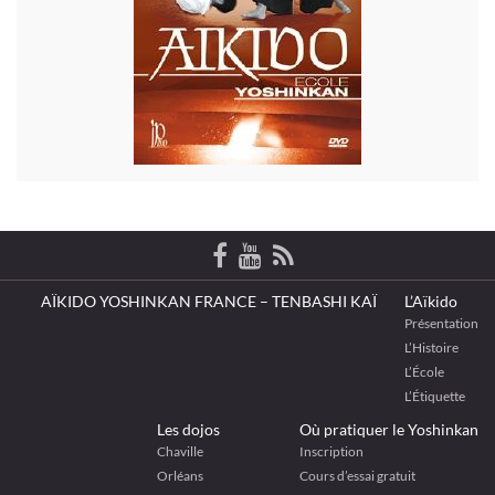
AÏKIDO YOSHINKAN FRANCE – TENBASHI KAÏ
L’Aïkido
Présentation
L’Histoire
L’École
L’Étiquette
Les dojos
Où pratiquer le Yoshinkan
Chaville
Inscription
Orléans
Cours d’essai gratuit