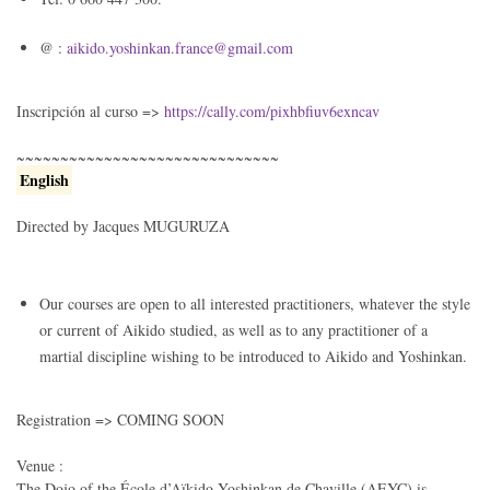
@ :
aikido.yoshinkan.
france@gmail.com
Inscripción al curso =>
https://cally.com/pixhbfiuv6exncav
~~~~~~~~~~~~~~~~~~~~~~~~~~~~~~
English
Directed by Jacques MUGURUZA
Our courses are open to all interested practitioners, whatever the style
or current of Aikido studied, as well as to any practitioner of a
martial discipline wishing to be introduced to Aikido and Yoshinkan.
Registration =>
COMING SOON
Venue :
The Dojo of the École d’Aïkido Yoshinkan de Chaville (AEYC) is