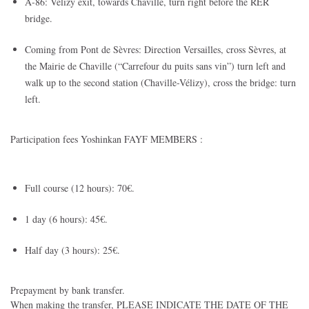
A-86: Vélizy exit, towards Chaville, turn right before the RER
bridge.
Coming from Pont de Sèvres: Direction Versailles, cross Sèvres, at
the Mairie de Chaville (“Carrefour du puits sans vin”) turn left and
walk up to the second station (Chaville-Vélizy), cross the bridge: turn
left.
Participation fees Yoshinkan FAYF MEMBERS :
Full course (12 hours): 70€.
1 day (6 hours): 45€.
Half day (3 hours): 25€.
Prepayment by bank transfer.
When making the transfer, PLEASE INDICATE THE DATE OF THE