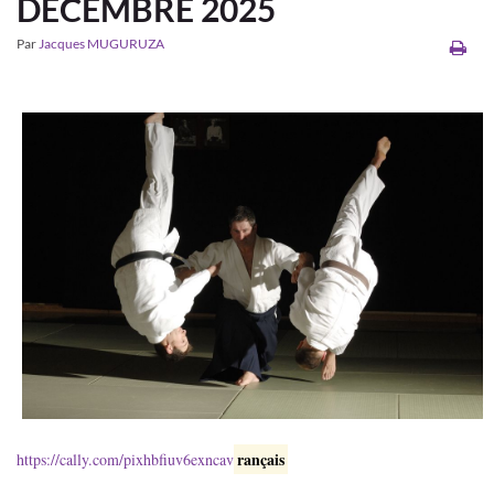
DÉCEMBRE 2025
Par
Jacques MUGURUZA
rançais
https://cally.com/pixhbfiuv6exncav