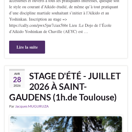
accessibles et ouverts à tous les pratiquants intéressés, quelque soit
le style ou courant d’Aïkido étudié, de même qu’à tout pratiquant
d’une discipline martiale souhaitant s’initier à l’Aïkido et au
Yoshinkan. Inscription au stage =>
https://cally.com/pwx5jnr7ciax5bbr Lieu :Le Dojo de l’École
d’Aïkido Yoshinkan de Chaville (AEYC) est …
Lire la suite
STAGE D'ÉTÉ - JUILLET
AVR
28
2026 À SAINT-
2026
GAUDENS (1h.de Toulouse)
Par
Jacques MUGURUZA