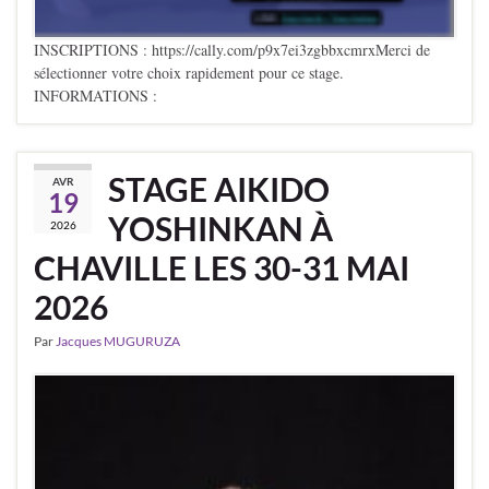
INSCRIPTIONS : https://cally.com/p9x7ei3zgbbxcmrxMerci de
sélectionner votre choix rapidement pour ce stage.
INFORMATIONS :
STAGE AIKIDO
AVR
19
YOSHINKAN À
2026
CHAVILLE LES 30-31 MAI
2026
Par
Jacques MUGURUZA