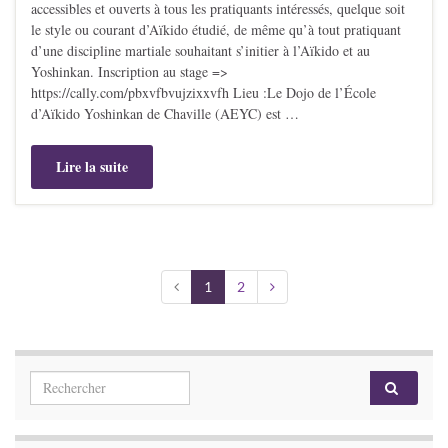
accessibles et ouverts à tous les pratiquants intéressés, quelque soit
le style ou courant d’Aïkido étudié, de même qu’à tout pratiquant
d’une discipline martiale souhaitant s’initier à l’Aïkido et au
Yoshinkan. Inscription au stage =>
https://cally.com/pbxvfbvujzixxvfh Lieu :Le Dojo de l’École
d’Aïkido Yoshinkan de Chaville (AEYC) est …
Lire la suite
1
2
Search for: