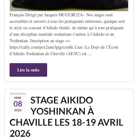
Français Dirigé par Jacques MUGURUZA– Nos stages sont
accessibles et ouverts à tous les pratiquants intéressés, quelque soit
le style ou courant d’Aïkido étudié, de même qu’à tout pratiquant
d’une discipline martiale souhaitant s’initier à l’Aïkido et au
Yoshinkan. Inscription au stage =>
https://cally.com/pex2une3pjgxcm8k Lieu :Le Dojo de l’École
d’Aïkido Yoshinkan de Chaville (AEYC) est …
Lire la suite
STAGE AIKIDO
MAR
08
YOSHINKAN À
2026
CHAVILLE LES 18-19 AVRIL
2026