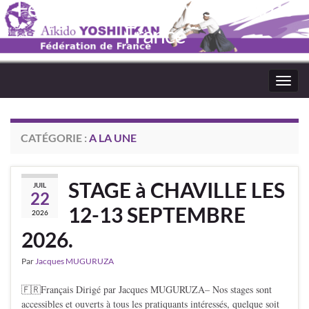
Fédération Aïkido Yoshinkaï de
France
Toggl
navig
CATÉGORIE :
A LA UNE
STAGE à CHAVILLE LES
JUIL
22
12-13 SEPTEMBRE
2026
2026.
Par
Jacques MUGURUZA
🇫🇷Français Dirigé par Jacques MUGURUZA– Nos stages sont
accessibles et ouverts à tous les pratiquants intéressés, quelque soit