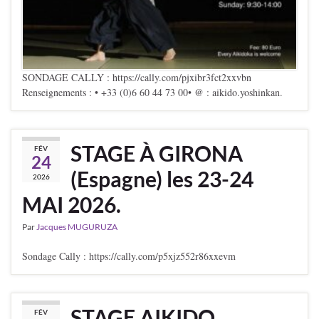
SONDAGE CALLY : https://cally.com/pjxibr3fct2xxvbn
Renseignements : • +33 (0)6 60 44 73 00• @ : aikido.yoshinkan.
STAGE À GIRONA
FÉV
24
(Espagne) les 23-24
2026
MAI 2026.
Par
Jacques MUGURUZA
Sondage Cally : https://cally.com/p5xjz552r86xxevm
STAGE AIKIDO
FÉV