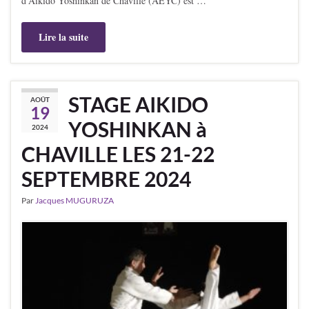
d’Aïkido Yoshinkan de Chaville (AEYC) est …
Lire la suite
STAGE AIKIDO
AOÛT
19
YOSHINKAN à
2024
CHAVILLE LES 21-22
SEPTEMBRE 2024
Par
Jacques MUGURUZA