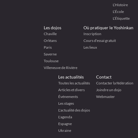
L’Histoire
L’École
L’Étiquette
Les dojos
Où pratiquer le Yoshinkan
Chaville
Inscription
Orléans
Cours d’essai gratuit
Paris
Les lieux
Saverne
Toulouse
Villeneuve de Rivière
Les actualités
Contact
Toutes les actualités
Contacter la fédération
Articles et divers
Joindre un dojo
Événements
Webmaster
Les stages
L'actualité des dojos
L'agenda
Espagne
Ukraine