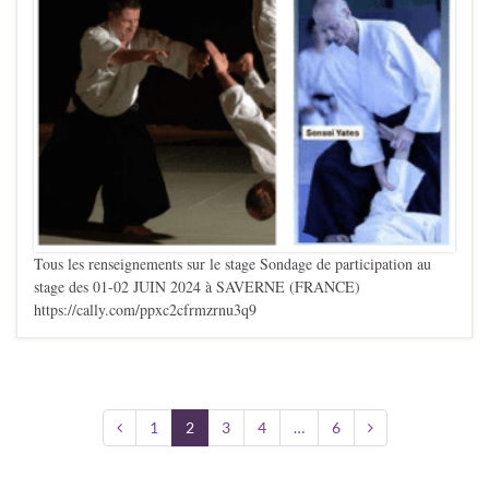
Tous les renseignements sur le stage Sondage de participation au
stage des 01-02 JUIN 2024 à SAVERNE (FRANCE)
https://cally.com/ppxc2cfrmzrnu3q9
1
2
3
4
…
6