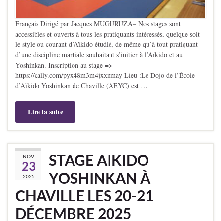
Français Dirigé par Jacques MUGURUZA– Nos stages sont
accessibles et ouverts à tous les pratiquants intéressés, quelque soit
le style ou courant d’Aïkido étudié, de même qu’à tout pratiquant
d’une discipline martiale souhaitant s’initier à l’Aïkido et au
Yoshinkan. Inscription au stage =>
https://cally.com/pyx48m3m4jxxnmay Lieu :Le Dojo de l’École
d’Aïkido Yoshinkan de Chaville (AEYC) est …
Lire la suite
STAGE AIKIDO
NOV
23
YOSHINKAN À
2025
CHAVILLE LES 20-21
DÉCEMBRE 2025