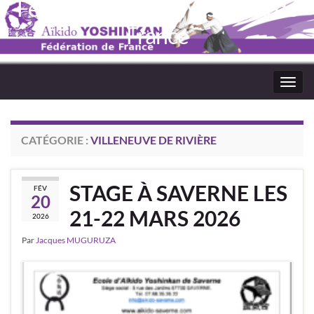
Fédération Aïkido Yoshinkaï de
France
Toggl
navig
CATÉGORIE :
VILLENEUVE DE RIVIÈRE
STAGE À SAVERNE LES
FÉV
20
21-22 MARS 2026
2026
Par
Jacques MUGURUZA