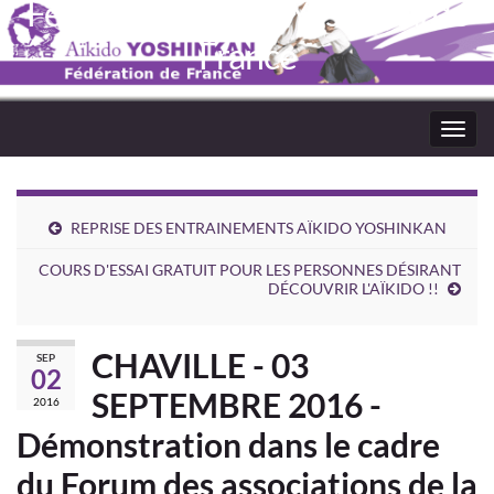
Fédération Aïkido Yoshinkaï de
France
Toggl
navig
REPRISE DES ENTRAINEMENTS AÏKIDO YOSHINKAN
COURS D'ESSAI GRATUIT POUR LES PERSONNES DÉSIRANT
DÉCOUVRIR L'AÏKIDO !!
CHAVILLE - 03
SEP
02
SEPTEMBRE 2016 -
2016
Démonstration dans le cadre
du Forum des associations de la