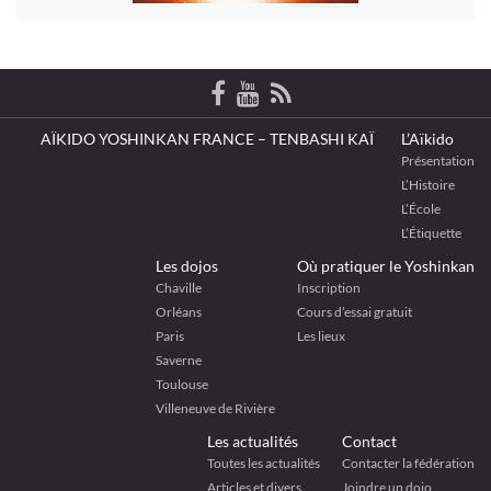
AÏKIDO YOSHINKAN FRANCE – TENBASHI KAÏ
L’Aïkido
Présentation
L’Histoire
L’École
L’Étiquette
Les dojos
Où pratiquer le Yoshinkan
Chaville
Inscription
Orléans
Cours d’essai gratuit
Paris
Les lieux
Saverne
Toulouse
Villeneuve de Rivière
Les actualités
Contact
Toutes les actualités
Contacter la fédération
Articles et divers
Joindre un dojo