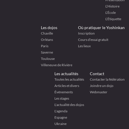
L’Histoire
L’École
L’Étiquette
Les dojos
Où pratiquer le Yoshinkan
Chaville
Inscription
Orléans
Cours d’essai gratuit
Paris
Les lieux
Saverne
Toulouse
Villeneuve de Rivière
Les actualités
Contact
Toutes les actualités
Contacter la fédération
Articles et divers
Joindre un dojo
Événements
Webmaster
Les stages
L'actualité des dojos
L'agenda
Espagne
Ukraine