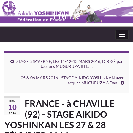
Fédération Aïkido Yoshinkaï de
France
Toggl
navig
STAGE à SAVERNE, LES 11-12-13 MARS 2016, DIRIGÉ par
Jacques MUGURUZA 8 Dan.
05 & 06 MARS 2016 - STAGE AIKIDO YOSHINKAN avec
Jacques MUGURUZA 8 Dan.
FRANCE - à CHAVILLE
FÉV
10
(92) - STAGE AIKIDO
2016
YOSHINKAN LES 27 & 28