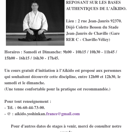
REPOSANT SUR LES BASES
AUTHENTIQUES DE L'AÏKIDO.
Lieu : 2 rue Jean-Jaurès 92370.
Dôjô Colette Besson du Stade
Jean-Jaurès de Chaville (Gare
RER C - Chaville-Vélizy)
Horaires : Samedi et Dimanche: 9h00 - 10h15 / 10h30 - 11h45 /
15h00 - 16h15 / 16h30 - 17h45.
Un cours gratuit d'initiation à l'Aïkido est proposé aux personnes
qui souhaitent découvrir cette discipline, entre 12h00 et 12h30, le
samedi et le dimanche.
(Une tenue confortable pour la pratique est recommandée.)
Pour tout renseignement :
- Tél. : 06-60-44-73-00.
- @ : aikido.yoshinkan.
france@gmail.com
Pour d'autres dates de stages à venir, merci de consulter notre