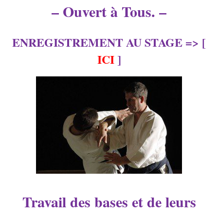
– Ouvert à Tous. –
ENREGISTREMENT AU STAGE => [
ICI
]
Travail des bases et de leurs