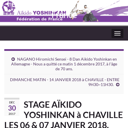
Fédération Aïkido Yoshinkaï de
France
Toggl
navig
NAGANO Hiromichi Senseï - 8 Dan Aïkido Yoshinkan en
Allemagne - Nous a quitté ce matin 1 décembre 2017, à l'âge
de 70 ans.
DIMANCHE MATIN - 14 JANVIER 2018 à CHAVILLE - ENTRE
9H30~11H30.
STAGE AÏKIDO
DÉC
30
YOSHINKAN à CHAVILLE
2017
LES 06 & 07 JANVIER 2018.