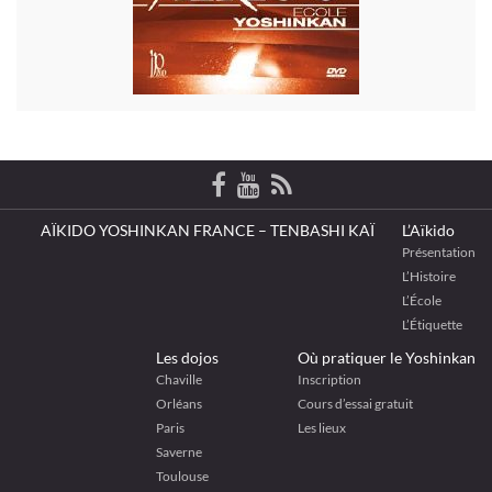
AÏKIDO YOSHINKAN FRANCE – TENBASHI KAÏ
L’Aïkido
Présentation
L’Histoire
L’École
L’Étiquette
Les dojos
Où pratiquer le Yoshinkan
Chaville
Inscription
Orléans
Cours d’essai gratuit
Paris
Les lieux
Saverne
Toulouse