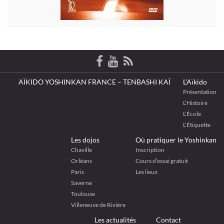
AÏKIDO YOSHINKAN FRANCE – TENBASHI KAÏ
L’Aïkido
Présentation
L’Histoire
L’École
L’Étiquette
Les dojos
Où pratiquer le Yoshinkan
Chaville
Inscription
Orléans
Cours d’essai gratuit
Paris
Les lieux
Saverne
Toulouse
Villeneuve de Rivière
Les actualités
Contact