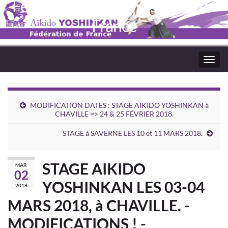
Fédération Aïkido Yoshinkaï de
France
Toggl
navig
MODIFICATION DATES : STAGE AÏKIDO YOSHINKAN à
CHAVILLE => 24 & 25 FÉVRIER 2018.
STAGE à SAVERNE LES 10 et 11 MARS 2018.
STAGE AIKIDO
MAR
02
YOSHINKAN LES 03-04
2018
MARS 2018, à CHAVILLE. -
MODIFICATIONS ! -