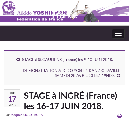
Fédération Aïkido Yoshinkaï de
France
Toggl
navig
STAGE à St.GAUDENS (France) les 9-10 JUIN 2018.
DEMONSTRATION AÏKIDO YOSHINKAN à CHAVILLE
SAMEDI 28 AVRIL 2018 à 19H00.
STAGE à INGRÉ (France)
AVR
17
les 16-17 JUIN 2018.
2018
Par
Jacques MUGURUZA