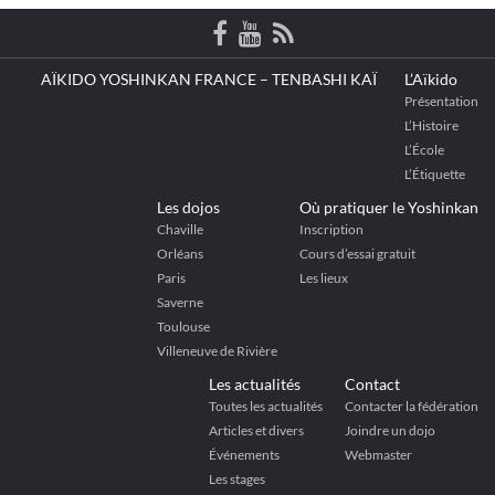
AÏKIDO YOSHINKAN FRANCE – TENBASHI KAÏ
L’Aïkido
Présentation
L’Histoire
L’École
L’Étiquette
Les dojos
Où pratiquer le Yoshinkan
Chaville
Inscription
Orléans
Cours d’essai gratuit
Paris
Les lieux
Saverne
Toulouse
Villeneuve de Rivière
Les actualités
Contact
Toutes les actualités
Contacter la fédération
Articles et divers
Joindre un dojo
Événements
Webmaster
Les stages