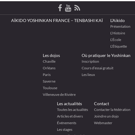
AÏKIDO YOSHINKAN FRANCE – TENBASHI KAÏ
L’Aïkido
Présentation
L’Histoire
L’École
L’Étiquette
Les dojos
Où pratiquer le Yoshinkan
Chaville
Inscription
Orléans
Cours d’essai gratuit
Paris
Les lieux
Saverne
Toulouse
Villeneuve de Rivière
Les actualités
Contact
Toutes les actualités
Contacter la fédération
Articles et divers
Joindre un dojo
Événements
Webmaster
Les stages