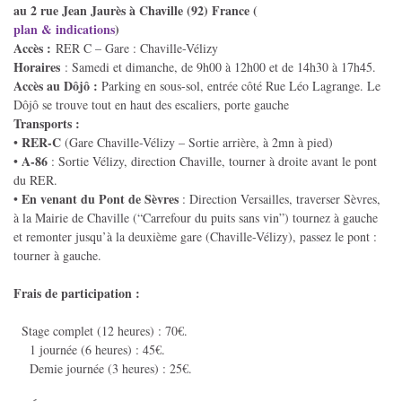
au 2 rue Jean Jaurès à Chaville (92) France (
plan & indications
)
Accès :
RER C – Gare : Chaville-Vélizy
Horaires
: Samedi et dimanche, de 9h00 à 12h00 et de 14h30 à 17h45.
Accès au Dôjô :
Parking en sous-sol, entrée côté Rue Léo Lagrange. Le
Dôjô se trouve tout en haut des escaliers, porte gauche
Transports :
RER-C
•
(Gare Chaville-Vélizy – Sortie arrière, à 2mn à pied)
A-86
•
: Sortie Vélizy, direction Chaville, tourner à droite avant le pont
du RER.
En venant du Pont de Sèvres
•
: Direction Versailles, traverser Sèvres,
à la Mairie de Chaville (“Carrefour du puits sans vin”) tournez à gauche
et remonter jusqu’à la deuxième gare (Chaville-Vélizy), passez le pont :
tourner à gauche.
Frais de participation :
Stage complet (12 heures) : 70€.
1 journée (6 heures) : 45€.
Demie journée (3 heures) : 25€.