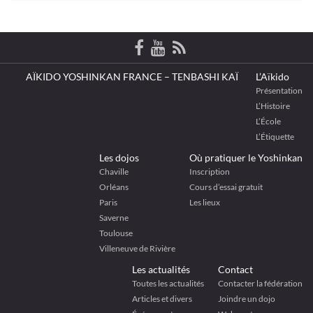
AÏKIDO YOSHINKAN FRANCE – TENBASHI KAÏ
L’Aïkido
Présentation
L’Histoire
L’École
L’Étiquette
Les dojos
Où pratiquer le Yoshinkan
Chaville
Inscription
Orléans
Cours d’essai gratuit
Paris
Les lieux
Saverne
Toulouse
Villeneuve de Rivière
Les actualités
Contact
Toutes les actualités
Contacter la fédération
Articles et divers
Joindre un dojo