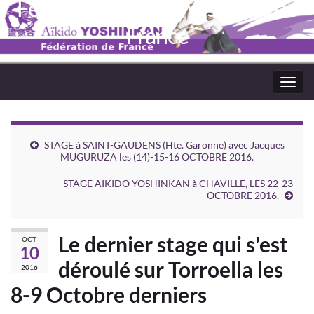
Fédération Aïkido Yoshinkaï de
France
Toggl
navig
STAGE à SAINT-GAUDENS (Hte. Garonne) avec Jacques
MUGURUZA les (14)-15-16 OCTOBRE 2016.
STAGE AIKIDO YOSHINKAN à CHAVILLE, LES 22-23
OCTOBRE 2016.
Le dernier stage qui s'est
OCT
10
déroulé sur Torroella les
2016
8-9 Octobre derniers