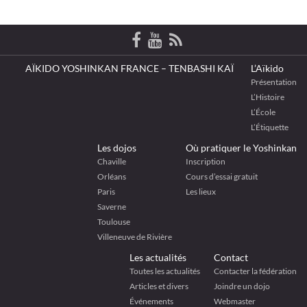
AÏKIDO YOSHINKAN FRANCE – TENBASHI KAÏ
L’Aïkido
Présentation
L’Histoire
L’École
L’Étiquette
Les dojos
Où pratiquer le Yoshinkan
Chaville
Inscription
Orléans
Cours d’essai gratuit
Paris
Les lieux
Saverne
Toulouse
Villeneuve de Rivière
Les actualités
Contact
Toutes les actualités
Contacter la fédération
Articles et divers
Joindre un dojo
Événements
Webmaster