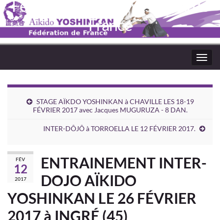
Fédération Aïkido Yoshinkaï de
France
Toggl
navig
STAGE AÏKDO YOSHINKAN à CHAVILLE LES 18-19
FÉVRIER 2017 avec Jacques MUGURUZA - 8 DAN.
INTER-DÔJÔ à TORROELLA LE 12 FÉVRIER 2017.
ENTRAINEMENT INTER-
FÉV
12
DOJO AÏKIDO
2017
YOSHINKAN LE 26 FÉVRIER
2017 à INGRÉ (45)