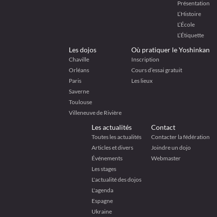
Présentation
L’Histoire
L’École
L’Étiquette
Les dojos
Où pratiquer le Yoshinkan
Chaville
Inscription
Orléans
Cours d’essai gratuit
Paris
Les lieux
Saverne
Toulouse
Villeneuve de Rivière
Les actualités
Contact
Toutes les actualités
Contacter la fédération
Articles et divers
Joindre un dojo
Événements
Webmaster
Les stages
L'actualité des dojos
L'agenda
Espagne
Ukraine