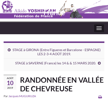
Fédération Aïkido Yoshinkaï de
France
Toggl
navig
STAGE à GIRONA (Entre Figueres et Barcelone - ESPAGNE)
LES 2-3-4 AOÛT 2019.
STAGE à SAVERNE (France) les 14 & & 15 MARS 2020.
RANDONNÉE EN VALLÉE
AOÛT
10
DE CHEVREUSE
2019
Par
Jacques MUGURUZA