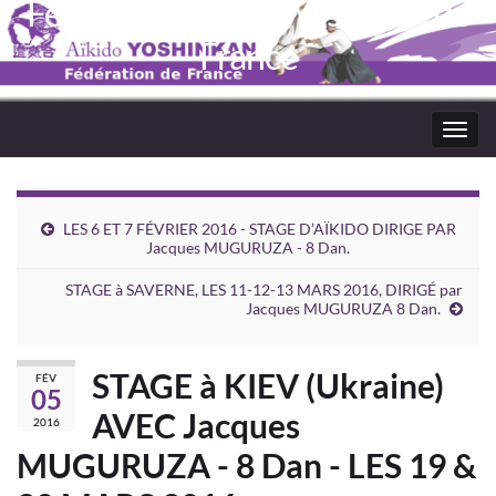
Fédération Aïkido Yoshinkaï de
France
Toggl
navig
LES 6 ET 7 FÉVRIER 2016 - STAGE D’AÏKIDO DIRIGE PAR
Jacques MUGURUZA - 8 Dan.
STAGE à SAVERNE, LES 11-12-13 MARS 2016, DIRIGÉ par
Jacques MUGURUZA 8 Dan.
STAGE à KIEV (Ukraine)
FÉV
05
AVEC Jacques
2016
MUGURUZA - 8 Dan - LES 19 &