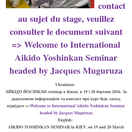
contact
au sujet du stage, veuillez
consulter le document suivant
=>
Welcome to International
Aikido Yoshinkan Seminar
headed by Jacques Muguruza
Ukrainian:
АЙКІДО ЙОСІНКАН семінар в Києві, в 19 і 20 березня 2016. За
додатковою інформацією та контакт про курс будь ласка,
відвідате =>
Welcome to International Aikido Yoshinkan Seminar
headed by Jacques Muguruza
English:
AIKIDO YOSHINKAN SEMINAR in KIEV, on 19 and 20 March