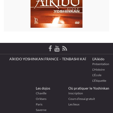
AÏKIDO YOSHINKAN FRANCE – TENBASHI KAÏ
L’Aïkido
Présentation
L’Histoire
L’École
L’Étiquette
Les dojos
Où pratiquer le Yoshinkan
Chaville
Inscription
Orléans
Cours d’essai gratuit
Paris
Les lieux
Saverne