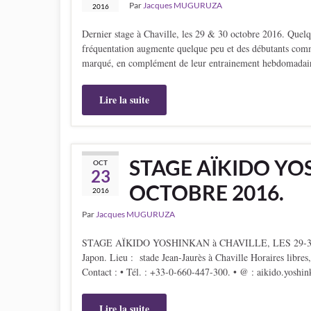
Par
Jacques MUGURUZA
2016
Dernier stage à Chaville, les 29 & 30 octobre 2016. Quelq
fréquentation augmente quelque peu et des débutants comme
marqué, en complément de leur entrainement hebdomadair
Lire la suite
STAGE AÏKIDO YOS
OCT
23
OCTOBRE 2016.
2016
Par
Jacques MUGURUZA
STAGE AÏKIDO YOSHINKAN à CHAVILLE, LES 29-30 
Japon. Lieu : stade Jean-Jaurès à Chaville Horaires li
Contact : • Tél. : +33-0-660-447-300. • @ : aikido.yosh
Lire la suite