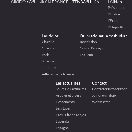
AÏKIDO YOSHINKAN FRANCE – TENBASHI KAÏ
L’Aïkido
Présentation
L’Histoire
L’École
L’Étiquette
Les dojos
Où pratiquer le Yoshinkan
Chaville
Inscription
Orléans
Cours d’essai gratuit
Paris
Les lieux
Saverne
Toulouse
Villeneuve de Rivière
Les actualités
Contact
Toutes les actualités
Contacter la fédération
Articles et divers
Joindre un dojo
Événements
Webmaster
Les stages
L'actualité des dojos
L'agenda
Espagne