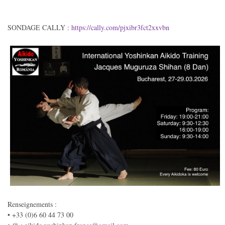
SONDAGE CALLY :
https://cally.com/pjxibr3fct2xxvbn
Renseignements :
• +33 (0)6 60 44 73 00