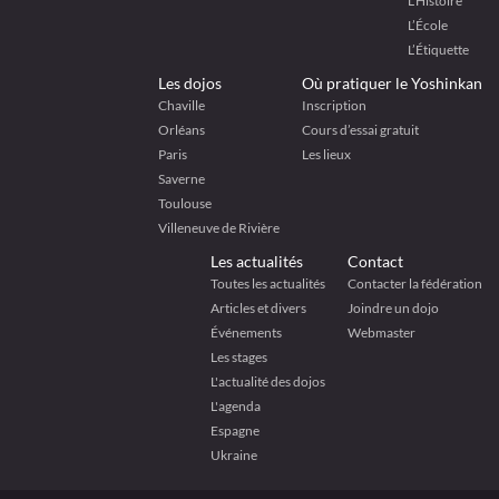
L’Histoire
L’École
L’Étiquette
Les dojos
Où pratiquer le Yoshinkan
Chaville
Inscription
Orléans
Cours d’essai gratuit
Paris
Les lieux
Saverne
Toulouse
Villeneuve de Rivière
Les actualités
Contact
Toutes les actualités
Contacter la fédération
Articles et divers
Joindre un dojo
Événements
Webmaster
Les stages
L'actualité des dojos
L'agenda
Espagne
Ukraine