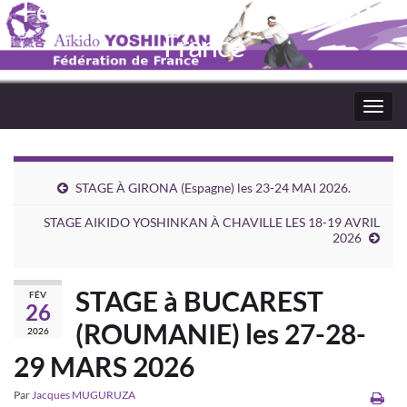
Fédération Aïkido Yoshinkaï de
France
Toggl
navig
STAGE À GIRONA (Espagne) les 23-24 MAI 2026.
STAGE AIKIDO YOSHINKAN À CHAVILLE LES 18-19 AVRIL
2026
STAGE à BUCAREST
FÉV
26
(ROUMANIE) les 27-28-
2026
29 MARS 2026
Par
Jacques MUGURUZA