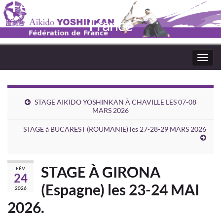
Fédération Aïkido Yoshinkaï de
France
Toggl
navig
STAGE AIKIDO YOSHINKAN À CHAVILLE LES 07-08
MARS 2026
STAGE à BUCAREST (ROUMANIE) les 27-28-29 MARS 2026
STAGE À GIRONA
FÉV
24
(Espagne) les 23-24 MAI
2026
2026.