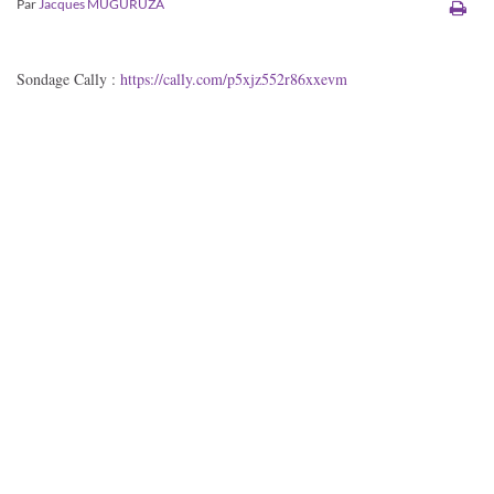
Par
Jacques MUGURUZA
Sondage Cally :
https://cally.com/p5xjz552r86xxevm