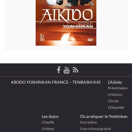
AÏKIDO YOSHINKAN FRANCE – TENBASHI KAÏ
L’Aïkido
Présentation
L’Histoire
L’École
L’Étiquette
Les dojos
Où pratiquer le Yoshinkan
Chaville
Inscription
Orléans
Cours d’essai gratuit