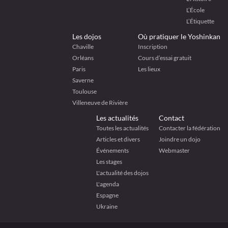
L’École
L’Étiquette
Les dojos
Où pratiquer le Yoshinkan
Chaville
Inscription
Orléans
Cours d’essai gratuit
Paris
Les lieux
Saverne
Toulouse
Villeneuve de Rivière
Les actualités
Contact
Toutes les actualités
Contacter la fédération
Articles et divers
Joindre un dojo
Événements
Webmaster
Les stages
L'actualité des dojos
L'agenda
Espagne
Ukraine