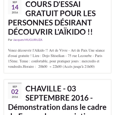
COURS D'ESSAI
SEP
14
GRATUIT POUR LES
2016
PERSONNES DÉSIRANT
DÉCOUVRIR L'AÏKIDO !!
Par
Jacques MUGURUZA
Venez découvrir l'Aïkido !! Art de Vivre - Art de Paix Une séance
d'essai gratuite ! Lieu : Dojo Shiseïkan - 75 rue Lecourbe - Paris
15ème. Tenue : confortable, pour pratiquer jours : mercredis et
vendredis.Horaire : 20h00 ~ 22h00 (Accès jusqu'à 21h00)
CHAVILLE - 03
SEP
02
SEPTEMBRE 2016 -
2016
Démonstration dans le cadre