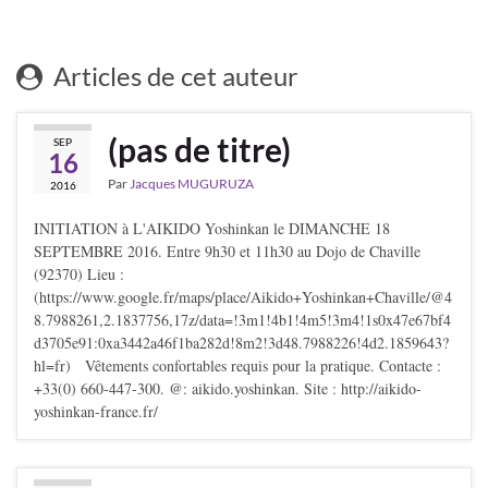
Articles de cet auteur
(pas de titre)
SEP
16
Par
Jacques MUGURUZA
2016
INITIATION à L'AIKIDO Yoshinkan le DIMANCHE 18
SEPTEMBRE 2016. Entre 9h30 et 11h30 au Dojo de Chaville
(92370) Lieu :
(https://www.google.fr/maps/place/Aikido+Yoshinkan+Chaville/@4
8.7988261,2.1837756,17z/data=!3m1!4b1!4m5!3m4!1s0x47e67bf4
d3705e91:0xa3442a46f1ba282d!8m2!3d48.7988226!4d2.1859643?
hl=fr) Vêtements confortables requis pour la pratique. Contacte :
+33(0) 660-447-300. @: aikido.yoshinkan. Site : http://aikido-
yoshinkan-france.fr/