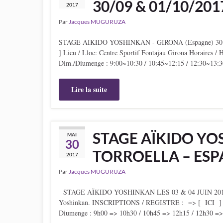
30/09 & 01/10/201
2017
Par
Jacques MUGURUZA
STAGE AIKIDO YOSHINKAN - GIRONA (Espagne) 30
] Lieu / Lloc: Centre Sportif Fontajau Girona Horaires /
Dim./Diumenge : 9:00~10:30 / 10:45~12:15 / 12:30~1
Lire la suite
STAGE AÏKIDO YOS
MAI
30
TORROELLA – ESP
2017
Par
Jacques MUGURUZA
STAGE AÏKIDO YOSHINKAN LES 03 & 04 JUIN 2017
Yoshinkan. INSCRIPTIONS / REGISTRE : => [ ICI ] Hor
Diumenge : 9h00 => 10h30 / 10h45 => 12h15 / 12h30 =