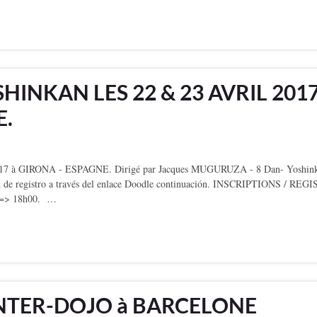
HINKAN LES 22 & 23 AVRIL 2017
E.
à GIRONA - ESPAGNE. Dirigé par Jacques MUGURUZA - 8 Dan- Yoshink
dad de registro a través del enlace Doodle continuación. INSCRIPTIONS / REG
0 => 18h00. …
NTER-DOJO à BARCELONE