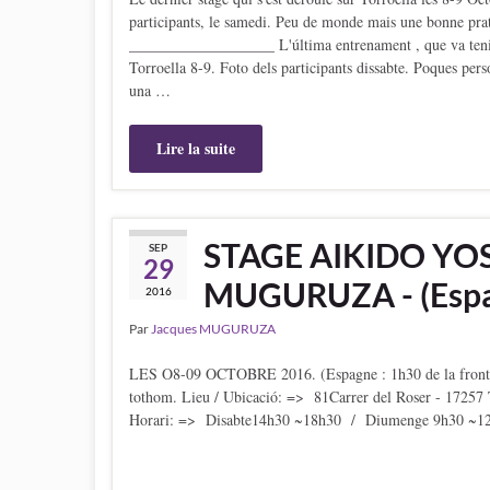
participants, le samedi. Peu de monde mais une bonne pra
___________________ L'última entrenament , que va tenir 
Torroella 8-9. Foto dels participants dissabte. Poques pers
una …
Lire la suite
STAGE AIKIDO YO
SEP
29
MUGURUZA - (Espa
2016
Par
Jacques MUGURUZA
LES O8-09 OCTOBRE 2016. (Espagne : 1h30 de la frontiè
tothom. Lieu / Ubicació: => 81Carrer del Roser - 17257 T
Horari: => Disabte14h30 ~18h30 / Diumenge 9h30 ~1