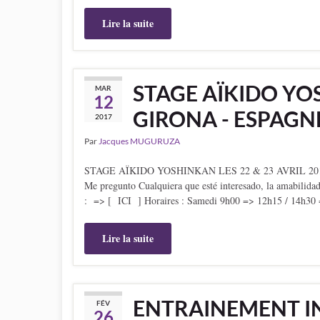
Lire la suite
STAGE AÏKIDO YOS
MAR
12
GIRONA - ESPAGN
2017
Par
Jacques MUGURUZA
STAGE AÏKIDO YOSHINKAN LES 22 & 23 AVRIL 2017 
Me pregunto Cualquiera que esté interesado, la amabili
: => [ ICI ] Horaires : Samedi 9h00 => 12h15 / 14h3
Lire la suite
ENTRAINEMENT I
FÉV
26