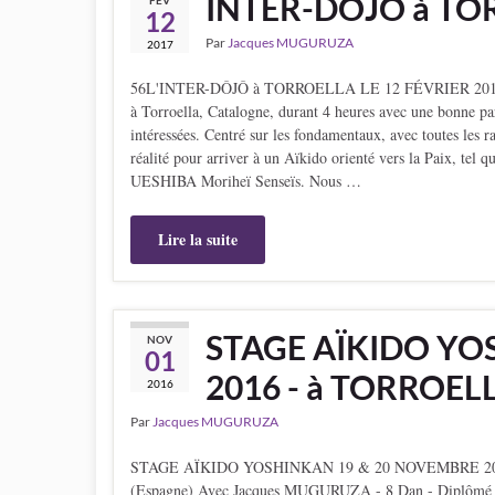
INTER-DÔJÔ à TOR
FÉV
12
Par
Jacques MUGURUZA
2017
56L'INTER-DÔJÔ à TORROELLA LE 12 FÉVRIER 2017 S'
à Torroella, Catalogne, durant 4 heures avec une bonne pa
intéressées. Centré sur les fondamentaux, avec toutes les ra
réalité pour arriver à un Aïkido orienté vers la Paix, te
UESHIBA Moriheï Senseïs. Nous …
Lire la suite
STAGE AÏKIDO YO
NOV
01
2016 - à TORROEL
2016
Par
Jacques MUGURUZA
STAGE AÏKIDO YOSHINKAN 19 & 20 NOVEMBRE 
(Espagne) Avec Jacques MUGURUZA - 8 Dan - Diplômé 