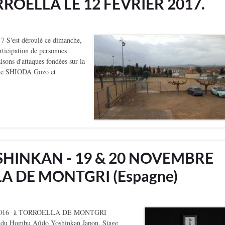
ROELLA LE 12 FÉVRIER 2017.
est déroulé ce dimanche,
rticipation de personnes
isons d'attaques fondées sur la
l que SHIODA Gozo et
SHINKAN - 19 & 20 NOVEMBRE
LA DE MONTGRI (Espagne)
2016 à TORROELLA DE MONTGRI
du Hombu Aïido Yoshinkan Japon. Stage