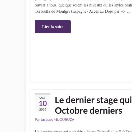
ouvert à tous, quelque soient les niveaux ou les styles pr
Torroella de Montgri (Espagne) Accès au Dojo par => …
Lire la suite
Le dernier stage qui
OCT
10
Octobre derniers
2016
Par
Jacques MUGURUZA
Le dernier stage qui s'est déroulé sur Torroella les 8-9 Oc