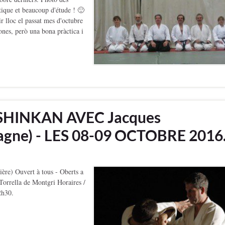
tique et beaucoup d'étude ! 🙂
lloc el passat mes d'octubre
ones, però una bona pràctica i
SHINKAN AVEC Jacques
gne) - LES 08-09 OCTOBRE 2016
re) Ouvert à tous - Oberts a
orrella de Montgri Horaires /
2h30.