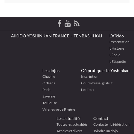
AÏKIDO YOSHINKAN FRANCE – TENBASHI KAÏ
L’Aïkido
Présentation
L’Histoire
L’École
L’Étiquette
Les dojos
Où pratiquer le Yoshinkan
Chaville
Inscription
Orléans
Cours d’essai gratuit
Paris
Les lieux
Saverne
Toulouse
Villeneuve de Rivière
Les actualités
Contact
Toutes les actualités
Contacter la fédération
Articles et divers
Joindre un dojo