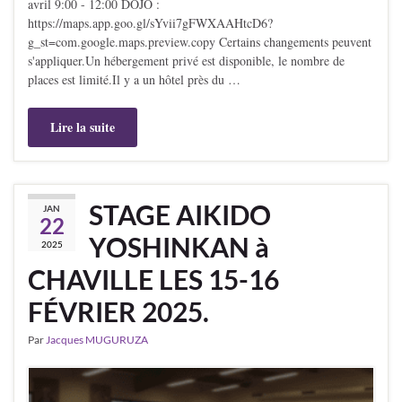
avril 9:00 - 12:00 DÔJÔ :
https://maps.app.goo.gl/sYvii7gFWXAAHtcD6?
g_st=com.google.maps.preview.copy Certains changements peuvent
s'appliquer.Un hébergement privé est disponible, le nombre de
places est limité.Il y a un hôtel près du …
Lire la suite
STAGE AIKIDO
JAN
22
YOSHINKAN à
2025
CHAVILLE LES 15-16
FÉVRIER 2025.
Par
Jacques MUGURUZA