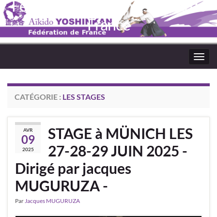
Fédération Aïkido Yoshinkaï de
France
Toggl
navig
CATÉGORIE :
LES STAGES
STAGE à MÜNICH LES
AVR
09
27-28-29 JUIN 2025 -
2025
Dirigé par jacques
MUGURUZA -
Par
Jacques MUGURUZA