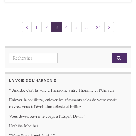
1
2
3
4
5
…
21
Search for:
LA VOIE DE L’HARMONIE
" Aïkido, c'est la voie d'Harmonie entre l'homme et l'Univers.
Enlever la souillure, enlever les vêtements sales de votre esprit,
ouvrez vous à l'évolution céleste et brillez !
Vous devez ouvrir le corps à l'Esprit Divin."
Ueshiba Moeiheï
"Waré Soku Kami Nari ! "