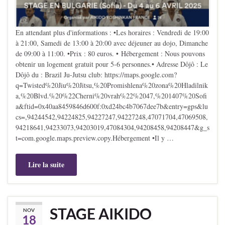
En attendant plus d'informations : •Les horaires : Vendredi de 19:00
à 21:00, Samedi de 13:00 à 20:00 avec déjeuner au dojo, Dimanche
de 09:00 à 11:00. •Prix : 80 euros. • Hébergement : Nous pouvons
obtenir un logement gratuit pour 5-6 personnes.• Adresse Dôjô : Le
Dôjô du : Brazil Ju-Jutsu club: https://maps.google.com?
q=Twisted%20Jiu%20Jitsu,%20Promishlena%20zona%20Hladilnik
a,%20Blvd.%20%22Cherni%20vrah%22%2047,%201407%20Sofi
a&ftid=0x40aa8459846d600f:0xd24bc4b7067dee7b&entry=gps&lu
cs=,94244542,94224825,94227247,94227248,47071704,47069508,
94218641,94233073,94203019,47084304,94208458,94208447&g_s
t=com.google.maps.preview.copy.Hébergement •Il y …
Lire la suite
STAGE AIKIDO
NOV
18