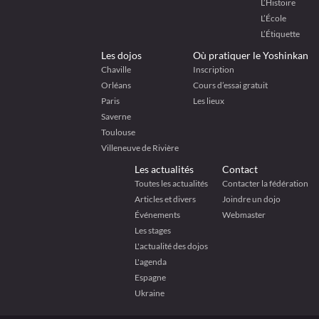
L’Histoire
L’École
L’Étiquette
Les dojos
Où pratiquer le Yoshinkan
Chaville
Inscription
Orléans
Cours d’essai gratuit
Paris
Les lieux
Saverne
Toulouse
Villeneuve de Rivière
Les actualités
Contact
Toutes les actualités
Contacter la fédération
Articles et divers
Joindre un dojo
Événements
Webmaster
Les stages
L'actualité des dojos
L'agenda
Espagne
Ukraine