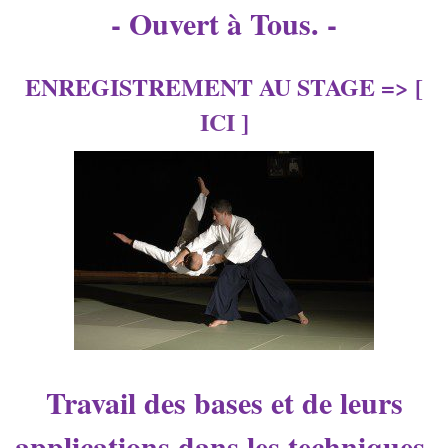
- Ouvert à Tous. -
ENREGISTREMENT AU STAGE => [
ICI
]
Travail des bases et de leurs
applications dans les techniques.